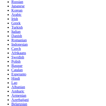
Russian
Japanese
Korean
Arabic
Irish
Greek
Turkish
Italian
Danish
Romanian
Indonesian
Czech
Afrikaans
Swedish
Polish
Basque
Catalan
Esperanto
Hindi
Lao
Albanian
Amharic
Armenian
Azerbaijani
Belarusian