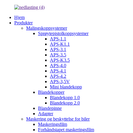
Hjem
Produkter
Malingskoppsystemer
Sprøytepistolkoppsystemer
APS-1.1
APS-K1.1
APS-3.1
APS-3.5
APS-K3.5
APS-4.0
APS-4.1
APS-4.2
APS-3,5V
Mini blandekopp
Blandekopper
Blandekopp 1.0
Blandekopp 2.0
Blandepinne
Adapter
Maskering og beskyttelse for biler
Maskeringsfilm
Forhåndstapet maskeringsfilm