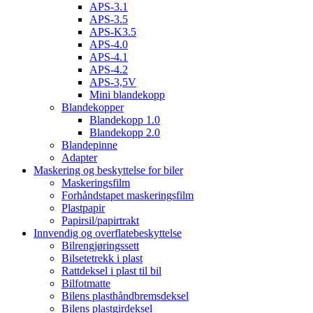
APS-3.1
APS-3.5
APS-K3.5
APS-4.0
APS-4.1
APS-4.2
APS-3,5V
Mini blandekopp
Blandekopper
Blandekopp 1.0
Blandekopp 2.0
Blandepinne
Adapter
Maskering og beskyttelse for biler
Maskeringsfilm
Forhåndstapet maskeringsfilm
Plastpapir
Papirsil/papirtrakt
Innvendig og overflatebeskyttelse
Bilrengjøringssett
Bilsetetrekk i plast
Rattdeksel i plast til bil
Bilfotmatte
Bilens plasthåndbremsdeksel
Bilens plastgirdeksel