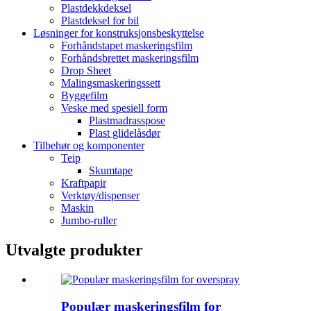
Plastdekkdeksel
Plastdeksel for bil
Løsninger for konstruksjonsbeskyttelse
Forhåndstapet maskeringsfilm
Forhåndsbrettet maskeringsfilm
Drop Sheet
Malingsmaskeringssett
Byggefilm
Veske med spesiell form
Plastmadrasspose
Plast glidelåsdør
Tilbehør og komponenter
Teip
Skumtape
Kraftpapir
Verktøy/dispenser
Maskin
Jumbo-ruller
Utvalgte produkter
Populær maskeringsfilm for