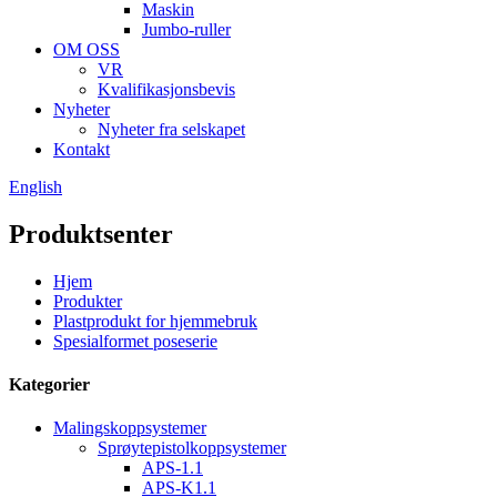
Maskin
Jumbo-ruller
OM OSS
VR
Kvalifikasjonsbevis
Nyheter
Nyheter fra selskapet
Kontakt
English
Produktsenter
Hjem
Produkter
Plastprodukt for hjemmebruk
Spesialformet poseserie
Kategorier
Malingskoppsystemer
Sprøytepistolkoppsystemer
APS-1.1
APS-K1.1