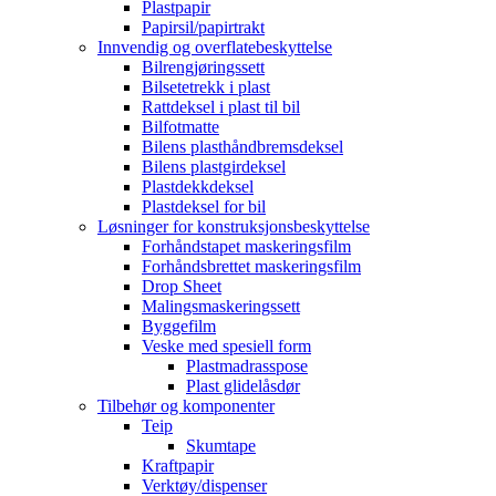
Plastpapir
Papirsil/papirtrakt
Innvendig og overflatebeskyttelse
Bilrengjøringssett
Bilsetetrekk i plast
Rattdeksel i plast til bil
Bilfotmatte
Bilens plasthåndbremsdeksel
Bilens plastgirdeksel
Plastdekkdeksel
Plastdeksel for bil
Løsninger for konstruksjonsbeskyttelse
Forhåndstapet maskeringsfilm
Forhåndsbrettet maskeringsfilm
Drop Sheet
Malingsmaskeringssett
Byggefilm
Veske med spesiell form
Plastmadrasspose
Plast glidelåsdør
Tilbehør og komponenter
Teip
Skumtape
Kraftpapir
Verktøy/dispenser