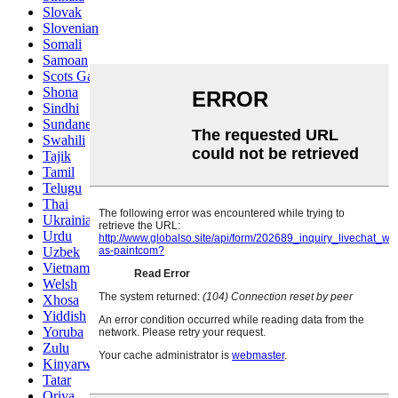
Slovak
Slovenian
Somali
Samoan
Scots Gaelic
Shona
Sindhi
Sundanese
Swahili
Tajik
Tamil
Telugu
Thai
Ukrainian
Urdu
Uzbek
Vietnamese
Welsh
Xhosa
Yiddish
Yoruba
Zulu
Kinyarwanda
Tatar
Oriya