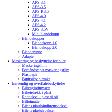
APS-3.1
APS-3.5
APS-K3.5
APS-4.0
APS-4.1
APS-4.2
APS-3,5V
Mini blandekopp
Blandekopper
Blandekopp 1.0
Blandekopp 2.0
Blandepinne
Adapter
Maskering og beskyttelse for biler
Maskeringsfilm
Forhåndstapet maskeringsfilm
Plastpapir
Papirsil/papirtrakt
Innvendig og overflatebeskyttelse
Bilrengjøringssett
Bilsetetrekk i plast
Rattdeksel i plast til bil
Bilfotmatte
Bilens plasthåndbremsdeksel
Bilens plastgirdeksel