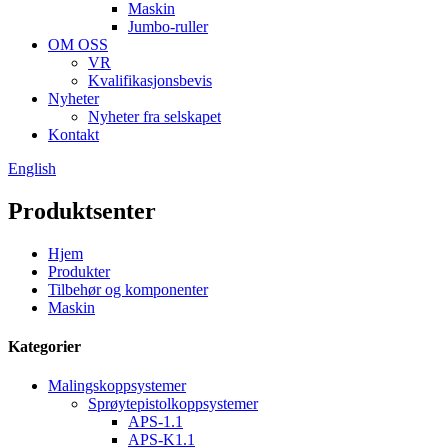
Maskin
Jumbo-ruller
OM OSS
VR
Kvalifikasjonsbevis
Nyheter
Nyheter fra selskapet
Kontakt
English
Produktsenter
Hjem
Produkter
Tilbehør og komponenter
Maskin
Kategorier
Malingskoppsystemer
Sprøytepistolkoppsystemer
APS-1.1
APS-K1.1