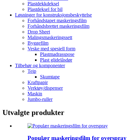
Plastdekkdeksel
Plastdeksel for bil
Løsninger for konstruksjonsbeskyttelse
Forhåndstapet maskeringsfilm
Forhåndsbrettet maskeringsfilm
Drop Sheet
Malingsmaskeringssett
Byggefilm
Veske med spesiell form
Plastmadrasspose
Plast glidelåsdør
Tilbehør og komponenter
Teip
Skumtape
Kraftpapir
Verktøy/dispenser
Maskin
Jumbo-ruller
Utvalgte produkter
Populær maskeringsfilm for overspray