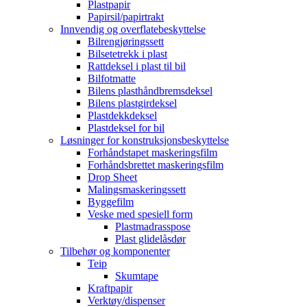
Plastpapir
Papirsil/papirtrakt
Innvendig og overflatebeskyttelse
Bilrengjøringssett
Bilsetetrekk i plast
Rattdeksel i plast til bil
Bilfotmatte
Bilens plasthåndbremsdeksel
Bilens plastgirdeksel
Plastdekkdeksel
Plastdeksel for bil
Løsninger for konstruksjonsbeskyttelse
Forhåndstapet maskeringsfilm
Forhåndsbrettet maskeringsfilm
Drop Sheet
Malingsmaskeringssett
Byggefilm
Veske med spesiell form
Plastmadrasspose
Plast glidelåsdør
Tilbehør og komponenter
Teip
Skumtape
Kraftpapir
Verktøy/dispenser