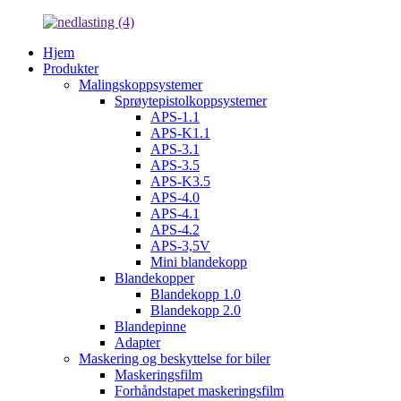
Hjem
Produkter
Malingskoppsystemer
Sprøytepistolkoppsystemer
APS-1.1
APS-K1.1
APS-3.1
APS-3.5
APS-K3.5
APS-4.0
APS-4.1
APS-4.2
APS-3,5V
Mini blandekopp
Blandekopper
Blandekopp 1.0
Blandekopp 2.0
Blandepinne
Adapter
Maskering og beskyttelse for biler
Maskeringsfilm
Forhåndstapet maskeringsfilm