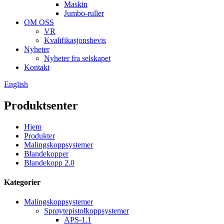
Maskin
Jumbo-ruller
OM OSS
VR
Kvalifikasjonsbevis
Nyheter
Nyheter fra selskapet
Kontakt
English
Produktsenter
Hjem
Produkter
Malingskoppsystemer
Blandekopper
Blandekopp 2.0
Kategorier
Malingskoppsystemer
Sprøytepistolkoppsystemer
APS-1.1