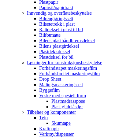
Plastpapir
Papirsil/papirtrakt
Innvendig og overflatebeskyttelse
Bilrengjøringssett
Bilsetetrekk i plast
Rattdeksel i plast til bil
Bilfotmatte
Bilens plasthåndbremsdeksel
Bilens plastgirdeksel
Plastdekkdeksel
Plastdeksel for bil
Løsninger for konstruksjonsbeskyttelse
Forhåndstapet maskeringsfilm
Forhåndsbrettet maskeringsfilm
Drop Sheet
Malingsmaskeringssett
Byggefilm
Veske med spesiell form
Plastmadrasspose
Plast glidelåsdør
Tilbehør og komponenter
Teip
Skumtape
Kraftpapir
Verktøy/dispenser