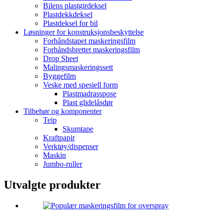
Bilens plastgirdeksel
Plastdekkdeksel
Plastdeksel for bil
Løsninger for konstruksjonsbeskyttelse
Forhåndstapet maskeringsfilm
Forhåndsbrettet maskeringsfilm
Drop Sheet
Malingsmaskeringssett
Byggefilm
Veske med spesiell form
Plastmadrasspose
Plast glidelåsdør
Tilbehør og komponenter
Teip
Skumtape
Kraftpapir
Verktøy/dispenser
Maskin
Jumbo-ruller
Utvalgte produkter