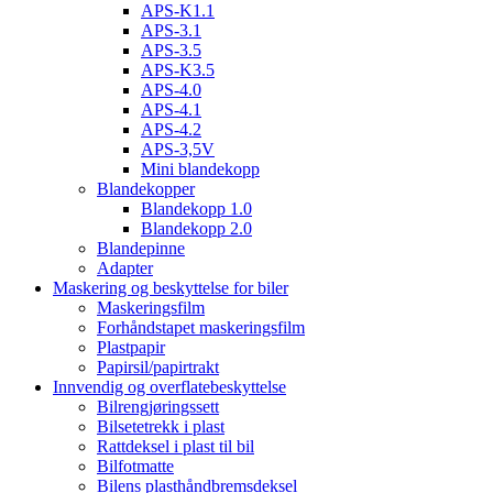
APS-K1.1
APS-3.1
APS-3.5
APS-K3.5
APS-4.0
APS-4.1
APS-4.2
APS-3,5V
Mini blandekopp
Blandekopper
Blandekopp 1.0
Blandekopp 2.0
Blandepinne
Adapter
Maskering og beskyttelse for biler
Maskeringsfilm
Forhåndstapet maskeringsfilm
Plastpapir
Papirsil/papirtrakt
Innvendig og overflatebeskyttelse
Bilrengjøringssett
Bilsetetrekk i plast
Rattdeksel i plast til bil
Bilfotmatte
Bilens plasthåndbremsdeksel