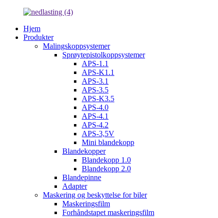
Hjem
Produkter
Malingskoppsystemer
Sprøytepistolkoppsystemer
APS-1.1
APS-K1.1
APS-3.1
APS-3.5
APS-K3.5
APS-4.0
APS-4.1
APS-4.2
APS-3,5V
Mini blandekopp
Blandekopper
Blandekopp 1.0
Blandekopp 2.0
Blandepinne
Adapter
Maskering og beskyttelse for biler
Maskeringsfilm
Forhåndstapet maskeringsfilm