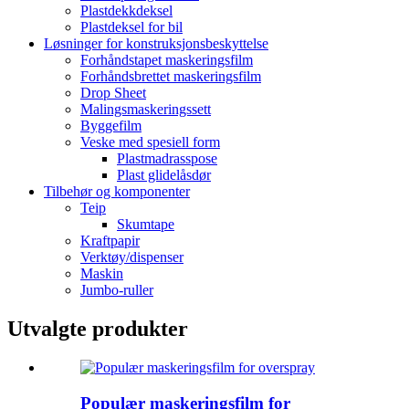
Plastdekkdeksel
Plastdeksel for bil
Løsninger for konstruksjonsbeskyttelse
Forhåndstapet maskeringsfilm
Forhåndsbrettet maskeringsfilm
Drop Sheet
Malingsmaskeringssett
Byggefilm
Veske med spesiell form
Plastmadrasspose
Plast glidelåsdør
Tilbehør og komponenter
Teip
Skumtape
Kraftpapir
Verktøy/dispenser
Maskin
Jumbo-ruller
Utvalgte produkter
Populær maskeringsfilm for