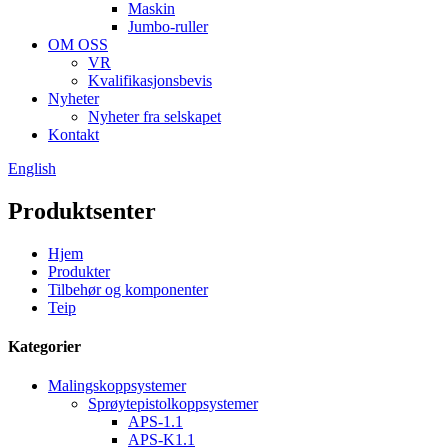
Maskin
Jumbo-ruller
OM OSS
VR
Kvalifikasjonsbevis
Nyheter
Nyheter fra selskapet
Kontakt
English
Produktsenter
Hjem
Produkter
Tilbehør og komponenter
Teip
Kategorier
Malingskoppsystemer
Sprøytepistolkoppsystemer
APS-1.1
APS-K1.1