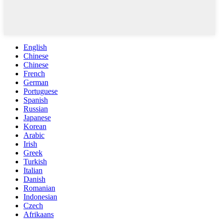
English
Chinese
Chinese
French
German
Portuguese
Spanish
Russian
Japanese
Korean
Arabic
Irish
Greek
Turkish
Italian
Danish
Romanian
Indonesian
Czech
Afrikaans