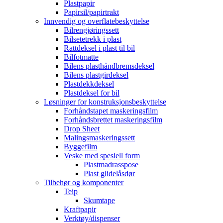
Plastpapir
Papirsil/papirtrakt
Innvendig og overflatebeskyttelse
Bilrengjøringssett
Bilsetetrekk i plast
Rattdeksel i plast til bil
Bilfotmatte
Bilens plasthåndbremsdeksel
Bilens plastgirdeksel
Plastdekkdeksel
Plastdeksel for bil
Løsninger for konstruksjonsbeskyttelse
Forhåndstapet maskeringsfilm
Forhåndsbrettet maskeringsfilm
Drop Sheet
Malingsmaskeringssett
Byggefilm
Veske med spesiell form
Plastmadrasspose
Plast glidelåsdør
Tilbehør og komponenter
Teip
Skumtape
Kraftpapir
Verktøy/dispenser