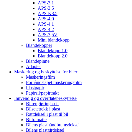
APS-3.1
APS-3.5
APS-K3.5
APS-4.0
APS-4.1
APS-4.2
APS-3,5V
Mini blandekopp
Blandekopper
Blandekopp 1.0
Blandekopp 2.0
Blandepinne
Adapter
Maskering og beskyttelse for biler
Maskeringsfilm
Forhåndstapet maskeringsfilm
Plastpapir
Papirsil/papirtrakt
Innvendig og overflatebeskyttelse
Bilrengjøringssett
Bilsetetrekk i plast
Rattdeksel i plast til bil
Bilfotmatte
Bilens plasthåndbremsdeksel
Bilens plastgirdeksel