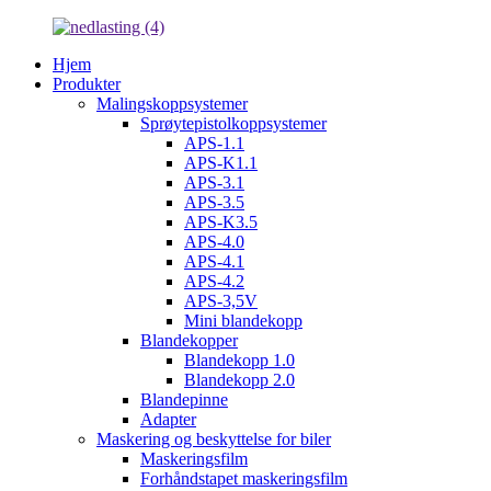
Hjem
Produkter
Malingskoppsystemer
Sprøytepistolkoppsystemer
APS-1.1
APS-K1.1
APS-3.1
APS-3.5
APS-K3.5
APS-4.0
APS-4.1
APS-4.2
APS-3,5V
Mini blandekopp
Blandekopper
Blandekopp 1.0
Blandekopp 2.0
Blandepinne
Adapter
Maskering og beskyttelse for biler
Maskeringsfilm
Forhåndstapet maskeringsfilm